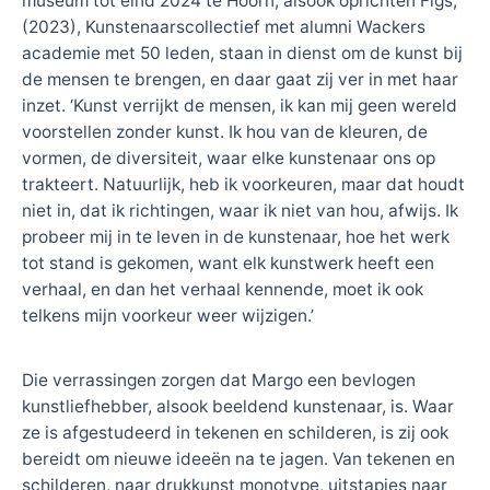
museum tot eind 2024 te Hoorn, alsook oprichten Figs,
(2023), Kunstenaarscollectief met alumni Wackers
academie met 50 leden, staan in dienst om de kunst bij
de mensen te brengen, en daar gaat zij ver in met haar
inzet. ‘Kunst verrijkt de mensen, ik kan mij geen wereld
voorstellen zonder kunst. Ik hou van de kleuren, de
vormen, de diversiteit, waar elke kunstenaar ons op
trakteert. Natuurlijk, heb ik voorkeuren, maar dat houdt
niet in, dat ik richtingen, waar ik niet van hou, afwijs. Ik
probeer mij in te leven in de kunstenaar, hoe het werk
tot stand is gekomen, want elk kunstwerk heeft een
verhaal, en dan het verhaal kennende, moet ik ook
telkens mijn voorkeur weer wijzigen.’
Die verrassingen zorgen dat Margo een bevlogen
kunstliefhebber, alsook beeldend kunstenaar, is. Waar
ze is afgestudeerd in tekenen en schilderen, is zij ook
bereidt om nieuwe ideeën na te jagen. Van tekenen en
schilderen, naar drukkunst monotype, uitstapjes naar