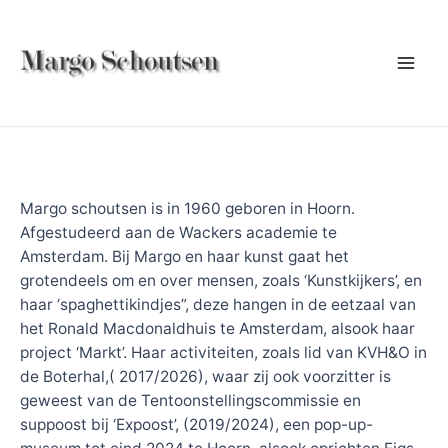
Ga
naar
de
Mai
inhoud
Men
Margo schoutsen is in 1960 geboren in Hoorn.
Afgestudeerd aan de Wackers academie te
Amsterdam. Bij Margo en haar kunst gaat het
grotendeels om en over mensen, zoals ‘Kunstkijkers’, en
haar ‘spaghettikindjes”, deze hangen in de eetzaal van
het Ronald Macdonaldhuis te Amsterdam, alsook haar
project ‘Markt’. Haar activiteiten, zoals lid van KVH&O in
de Boterhal,( 2017/2026), waar zij ook voorzitter is
geweest van de Tentoonstellingscommissie en
suppoost bij ‘Expoost’, (2019/2024), een pop-up-